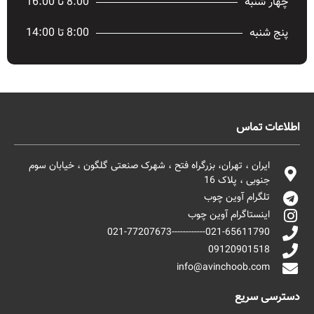
چهار شنبه
8:00 تا 16:00
پنج شنبه
8:00 تا 14:00
اطلاعات تماس
ایران ، تهران، بزرگراه فتح ، شهرک صنعتی گلگون ، خیابان سوم
جنوبی ، پلاک 16
تلگرام آوین چوب
اینستاگرام آوین چوب
021-65611790------------021-77207673
09120901518
info@avinchoob.com
دسترسی سریع